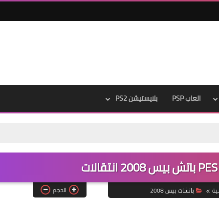
العاب PSP
بلايستيشن PS2
نتقالات
الحجم
ية
باتشات بيس 2008