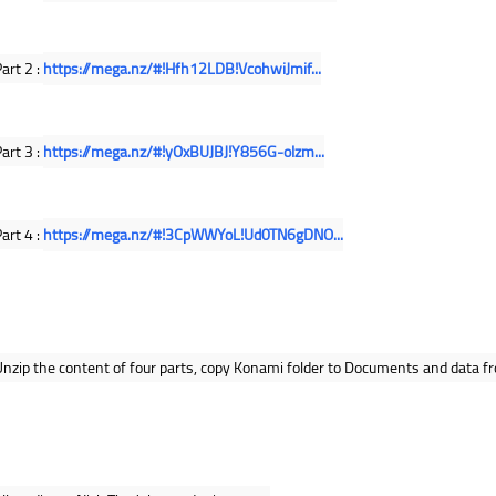
art 2 : 
https://mega.nz/#!Hfh12LDB!VcohwiJmif...
art 3 : 
https://mega.nz/#!yOxBUJBJ!Y856G-olzm...
art 4 : 
https://mega.nz/#!3CpWWYoL!Ud0TN6gDNO...
nzip the content of four parts, copy Konami folder to Documents and data fro