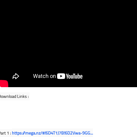
Download Links : 
art 1 : 
https://mega.nz/#!6D4T1J7B!6D2Vwa-9GG...