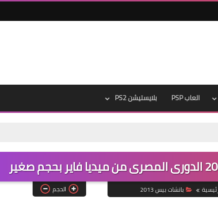
العاب PSP
بلايستيشن PS2
الحجم
رئيسية
باتشات بيس 2013