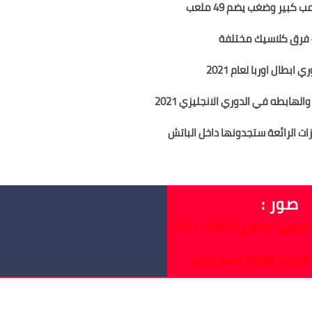
 كبير وضغب يضم 49 ملعب
 فرق كلاسيك مختلفة
 ابطال اوربا لعام 2021
لهابطه في الدوري الانجليزي 2021
زات الرائعة ستجدونها داخل الباتش
ابطال افريقيا pes 2013
صور :
mye بحجم صغير
ك 2021 لبيس 2013