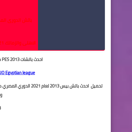
م
باتش الدورى المصرى بيس 13
الاهلى والزمالك 2021 لبيس 13 دوري ابطال افريقيا
احدث باتشات PES 2013 موسم 2020/2021
AIO
Egyptian league
وهو 
Exirean patch V3