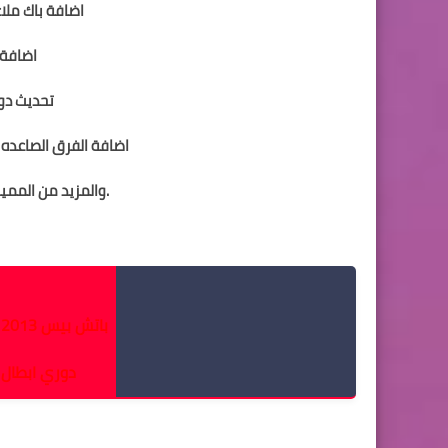
اضافة باك ملاعب
اضافة
تحديث دوري
اضافة الفرق الصاعده وا
.والمزيد من الممي
تحميل باتش دوري 
باتش بيس 2013 الدورى المصري انتقالات 2021
دوري ابطال افريقيا gy
باتش الاهلى والزمال