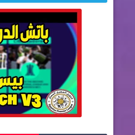
احدث باتشات PES 2013 باتش الدوري المصري وابطال افريقيا 2021