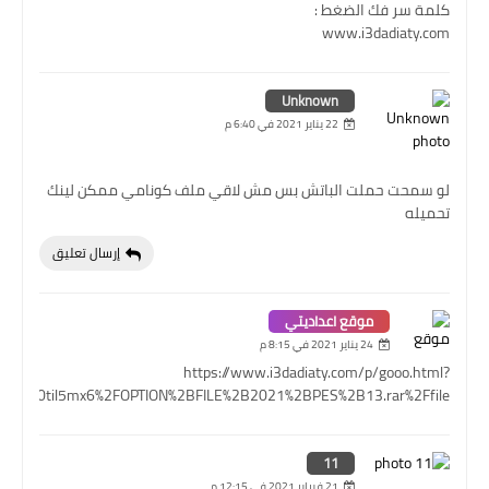
كلمة سر فك الضغط :
www.i3dadiaty.com
Unknown
22 يناير 2021 في 6:40 م
لو سمحت حملت الباتش بس مش لاقي ملف كونامي ممكن لينك
تحميله
إرسال تعليق
موقع اعداديتي
24 يناير 2021 في 8:15 م
https://www.i3dadiaty.com/p/gooo.html?
s4i91ql0til5mx6%2FOPTION%2BFILE%2B2021%2BPES%2B13.rar%2Ffile
11
21 فبراير 2021 في 12:15 م