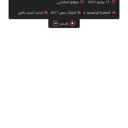
17 يونيو 2021
موقع اعداديتي
بلايستيشن PS2
الصفحة الرئيسية
باتشات بيس 2017
تحديث ابديت باتش
الحجم