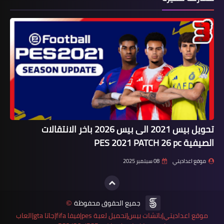
تحويل بيس 2021 الى بيس 2026 باخر الانتقالات
الصيفية PES 2021 PATCH 26 pc
موقع اعداديتي
08 سبتمبر 2025
جميع الحقوق محفوظة
©
موقع اعداديتي|باتشات بيس|تحميل لعبة pes|فيفا fifa|جاتا gta|العاب