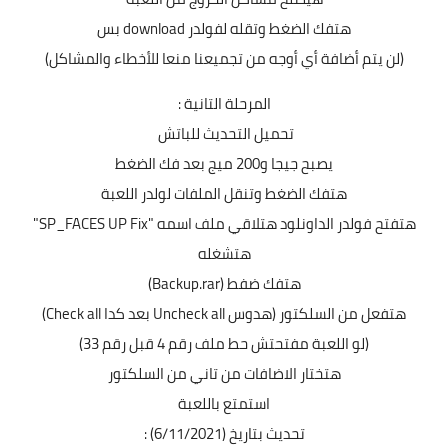
هتفك الضغط وتقله لفولدر download بس
(لن يتم أضافة أي أوجه من تجميعنا منعا للأخطاء والمشاكل)
المرحلة التانية :
تحميل التحديث للباتش
يصبح جيجا و200 ميج بعد فك الضغط
هتفك الضغط وتنقل الملفات لولدر اللعبة
هتفتح فولدر الداونلود هتلاقي ملف اسمه "SP_FACES UP Fix"
هتشغله
هتفك ضفط (Backup.rar)
هتفعل من السلكتور (هدوس Uncheck all بعد كدا Check all)
(لو اللعبة مفتحتش حط ملف رقم 4 قبل رقم 33)
هتختار الاضافات من تاني من السلكتور
استمتع باللعبة
تحديث بتاريخ (6/11/2021) :