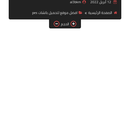
12 أبريل 2022
al3bkm
بلايستيشن PS2
الصفحة الرئيسية
افضل موقع لتحميل باتشات pes
الحجم