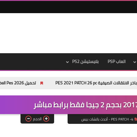
العاب PSP
بلايستيشن PS2
تحميل eFootball Pes 2026 لمحاكي ppsspp بدون نت من ميديا فاير
الحجم
4- PES PATCH - أحدث باتشات بيس