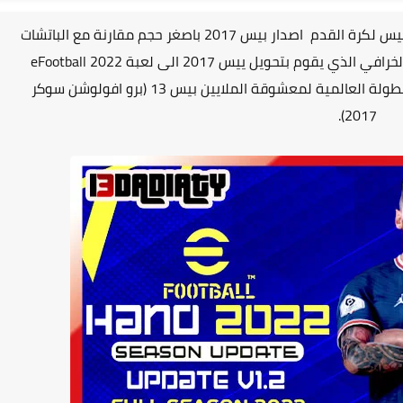
يقدم موقع اعداديتي احدث و أقوى باتشات العاب بيس لكرة القدم اصدار بيس 2017 باصغر حجم مقارنة مع الباتشات
الاخرى. موقع اعداديتي يقترح تجربة هذا الباتش الخرافي الذي يقوم بتحويل ييس 2017 الى لعبة eFootball 2022
بشكل كامل باضافة كل من الدوري المصري و البطولة العالمية لمعشوقة الملايين بيس 13 (برو افولوشن سوكر
2017).