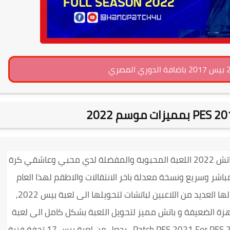
لعبة pro evolution soccer 2017 اخر تحديث مع باتش 2022 اللعبة المحبوبة والمفضلة لدي محبي وعاشقي كرة
ره بيس 2017 برابط تنزيل مباشر وسريع ونسخة معدلة باخر الانتقالات والاطقم لهذا العام
بحجم صغير بيس 2017 من الالعاب التى يبحث لها العديد من اللاعبين لباتشات لتحويلها الى لعبة بيس 2022,
زة الضعيفة و باتش مميز لتحويل اللعبة بشكل كامل الى لعبة
باتش سحري بكل معنى الكلمة Patch PES 2021 For PES 2017 ، يجعل من لعبة بيس 17 تحفة فنية