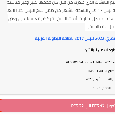
قط ،فوجدنا ان جميع الباتشات الذي صدرت من قبل كان حجمها كبير وغير مناسبه
للجمهور البسيط اصحاب الانترنت الضعيف،ونسخه بيس 17 هي النسخه الاشهر من ضمن نسخ البيس نظرا لانها
معقد وسهل مقارنة بأحدث النسخ . نترككم تتعرفوا علي بعض
يزات ف الاسفل.
بطولة العربية
ومات عن الباتش:
انع : Hano-Patch
خ الاصدار : أبريل 2022
الحجم : 2 GB
 الى PES 22