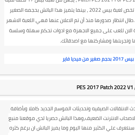
رائعة ، بحيث يقوم باضافة عدة اضافات أومودات تخص لعبة بيس 2022 ، بينما يتميز هذا الباتش بحجمه الصغير
طال انتظار صدورها منذ أن تم الاعلان عنها فهي اللعبة الاشهر
متاحة الان للعب على جميع الاجهزة مع ادوات تحكم سهلة وسلسة
ا وتجربتها ومشاركتها مع اصدقائك.
 من ميديا فاير
PES 2017 Patch 2022 V1
اقوي باتش لبيس 2017 لعام 2022 بأحدث الانتقالات الصيفيه وتحديثات الموسم الجديد كاملا وبأضافة
اصحاب الانترنت الضعيف،وهذا الباتش حصريا لدي موقعنا منبع
تعرف علي الكثير منها اليوم وما يميز الباتش ان برغم كثره