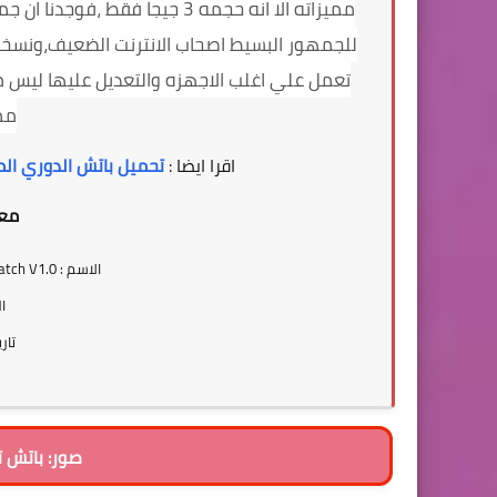
مميزاته الا انه حجمه 3 جيجا ف
تعمل علي اغلب الاجهزه والتعديل عليها ليس 
مم
اقرا ايضا :
تحميل باتش الدوري المصري 2022 لبيس 2017 باضافة ال
معل
الاسم : PES 2017 eFootball HANO 2022 Patch V1.0
الص
تاري
صور: باتش تحويل PES 17