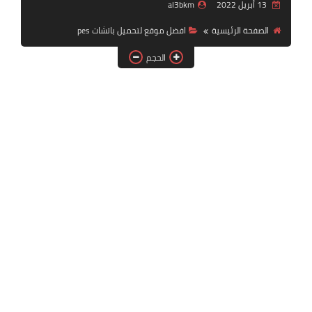
13 أبريل 2022
al3bkm
بلايستيشن PS2
الصفحة الرئيسية
افضل موقع لتحميل باتشات pes
الحجم