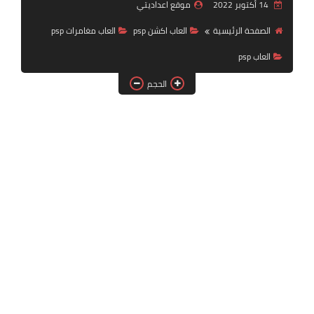
14 أكتوبر 2022
موقع اعداديتي
بلايستيشن PS2
الصفحة الرئيسية
العاب اكشن psp
العاب مغامرات psp
العاب psp
الحجم