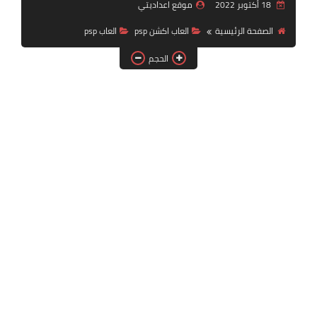
18 أكتوبر 2022
موقع اعداديتي
بلايستيشن PS2
الصفحة الرئيسية
العاب اكشن psp
العاب psp
الحجم