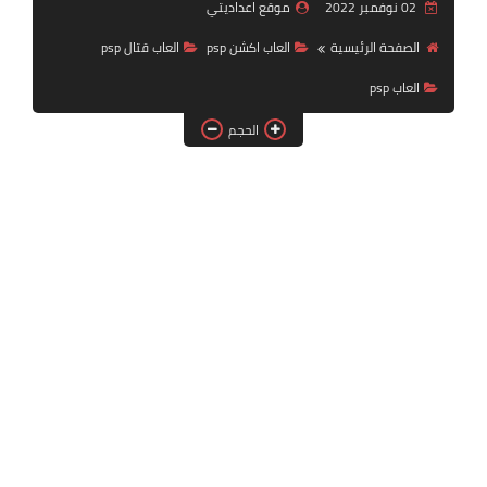
02 نوفمبر 2022
موقع اعداديتي
بلايستيشن PS2
الصفحة الرئيسية
العاب اكشن psp
العاب قتال psp
العاب psp
الحجم