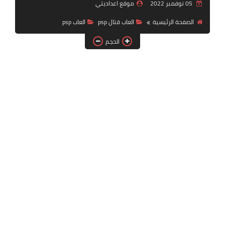
05 نوفمبر 2022
موقع اعداديتي
بلايستيشن PS2
الصفحة الرئيسية
العاب قتال psp
العاب psp
الحجم