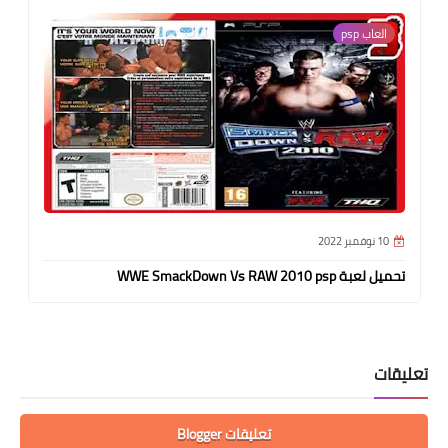
العاب psp
10 نوفمبر 2022
تحميل لعبة WWE SmackDown Vs RAW 2010 psp
تعليقات
تعليقات Blogger