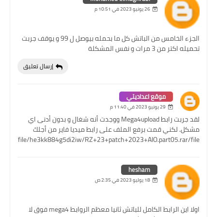
26 يونيو 2023 في 10:51 م
الجزء الخامس من الباتش كل ما بحمله بيوصل ل 99 و يوقف جربت
تحميله اكتر من 3 مرات و نفس المشكلة
إرسال تعليق
موقع اعداديتي
29 يونيو 2023 في 11:40 م
لقد جربت رابط Mega4upload ووجدت أنه شغال و بدون أدنى اي
مشكل. لكني قمت برفع الملف على رابط ميديا فاير من أجلك
re.com/file/he3kk884g5di2iw/RZ+23+patch+2023+AIO.part05.rar/file
hesham
18 يوليو 2023 في 2:35 ص
اولا اين الرابط الكامل للباتش ثانيا معظم الروابط mega4 فوق لا