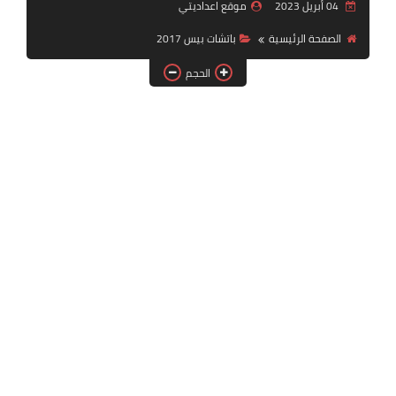
04 أبريل 2023
موقع اعداديتي
بلايستيشن PS2
الصفحة الرئيسية
باتشات بيس 2017
الحجم