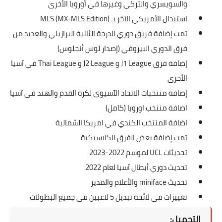
والسويسري والتركي وغيرها في أوروبا الأخرى
استبدال الأمريكي الآخر بـ MLS (MX-MLS Edition)
تمت إضافة فريق دوري الدرجة الثانية البرازيلي والعديد من
فرق الدوري البيروفي (إصدار لوس أنجلوس)
إضافة فرق J1 League و J2 League و Thai League في آسيا
الأخرى
إضافة منتخبات الاتحاد الآسيوي لكرة القدم والهند في آسيا
اضافة منتخب اوروبا (كامل)
اضافة المنتخب الكندي في امريكا الشمالية
تمت إضافة بعض الفرق الكلاسيكية
تحديثات UCL لموسم 2022-2023
تحديث دوري أبطال آسيا لعام 2022
تحديث miniface والأعلام والمدير
تغييرات في لائحة تبديل 5 لاعبين في جميع البطولات
التحميل: