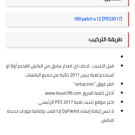
[PES2017] t99 patch v.12
طريقة التركيب:
قبل التثبيت ، احذف اي اصدار سابق من الباتش القديم أولاً او
استخدم لعبة بيس 2017 خالية من جميع الباتشات
انقر فوق "setup.exe"
أدخل كلمة المرور www.tauvic99.com
اختر موقع تثبيت لعبة PES 2017 الرئيسي
لا تنس إعادة إنشاء DpFilelist إذا قمت بإضافة مودات جديدة
للباتش