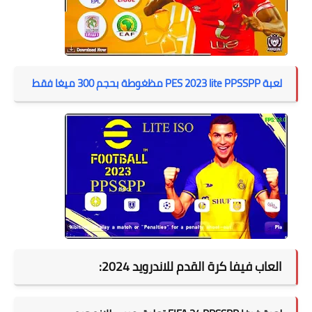
لعبة PES 2023 lite PPSSPP مظغوطة بحجم 300 ميغا فقط
العاب فيفا كرة القدم للاندرويد 2024: