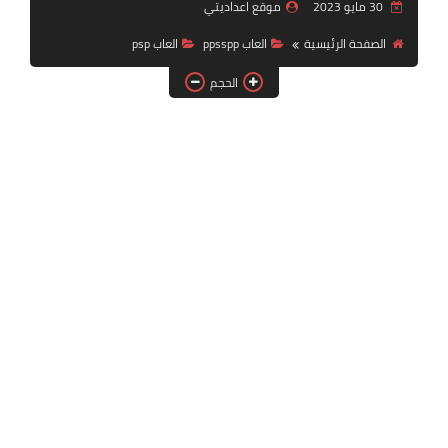
30 مايو 2023
موقع اعداديتي
بلايستيشن PS2
الصفحة الرئيسية
العاب ppsspp
العاب psp
الحجم