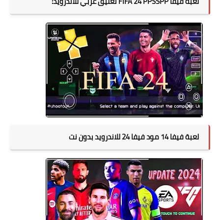
لعبة فيفا FIFA 24 PPSSPP تعليق عربي للاندرويد:
لعبة فيفا 14 مود فيفا 24 للاندرويد بدون نت