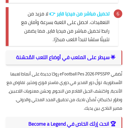
تحميل مباشر من ميديا فاير
👉
لا مزيد من
التعقيدات. احصل على اللعبة بسرعة وأمان مع
رابط تحميل مباشر من ميديا فاير، مما يضمن
تثبيتًا سلسًا لتبدأ اللعب مبكرًا.
🌟 سيطر على الملعب في أوضاع اللعب المُحسّنة
تُضفي eFootball Pes 2026 PPSSPP روحًا جديدة على أنماط لعبها
الأسطورية. تولَّ دور المدير في دوري ماستر قويّ ومثير. تفاوض مع
الأندية، واكتشف الجيل القادم من النجوم، وحسّن معنويات اللاعبين،
وطوّر تكتيكاتٍ تُمكّن ناديك من تحقيق المجد المحلي والدولي.
مصير النادي بين يديك.
🏆 انحت إرثك الخاص في Become a Legend