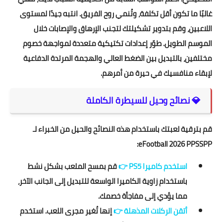
غالبًا ما تكون أقل تكلفة، وتُنمي روح الفريق. انتبه جيدًا لمستوى
اللاعبين، وقم بتدوير تشكيلتك لتجنب الإرهاق والإصابات خلال
الموسم الطويل. طوّر إعدادات تكتيكية متعددة لمواجهة خصوم
مختلفين، بالتبديل بين الضغط العالي والهجمة المرتدة الدفاعية
لإبقاء منافسيك في حيرة من أمرهم.
💎 نصائح وحيل للسيطرة الكاملة
قم بترقية لعبتك باستخدام هذه النصائح والحيل من الخبراء لـ
eFootball 2026 PPSSPP:
استخدم كاميرا PS5
👉
قم بمسح الملعب بشكل نشط
باستخدام زاوية الكاميرا الواسعة للتبديل إلى الجانب الآخر،
مما يؤدي إلى مفاجأة خصمك.
أتقن الركلات المذهلة
👉
إنها تُغير مجرى اللعب. استخدم