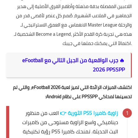
اللاعبين المفصلة بدقة مذهلة وأطقم الفرق الأصلية إلى هدير
الجماهير في الملاعب الشهيرة، صُمم كل عنصر لأقصى قدر من
الانغماس. مع العمق الاستراتيجي لـ Master League والرحلة
الشخصية لـ Become a Legend، هذه هي تجربة كرة القدم الأكثر
اكتمالاً التي يمكنك حملها في جيبك.
🔥 جرب الواقعية من الجيل التالي مع eFootball
2026 PPSSPP
اكتشف الميزات الرائدة التي تميز لعبة eFootball 2026، والتي تم
تحسينها لمحاكي PPSSPP على نظام Android:
زاوية كاميرا PS5 الثورية 👉
العب من منظور
ديناميكي واسع الزاوية مستوحى من كاميرات
البث الحديثة. تمنحك كاميرا PS5 رؤية تكتيكية