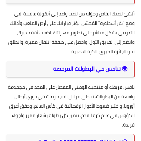
أنشئ لاعبك الخاص وحوّله من لاعب واعد إلى أيقونة عالمية. في
وضع "كن أسطورة" المُحسّن، تؤثر قراراتك على أرض الملعب وأدائك
التدريبي بشكل مباشر على تطوير مهاراتك. اكسب ثقة مديرك،
وانضم إلى الفريق الأول، واحصل على صفقة انتقال مميزة، وانطلق
نحو الجائزة الكبرى: الكرة الذهبية.
🌍 تنافس في البطولات المرخصة
نافس فريقك أو منتخبك الوطني المفضل على المجد في مجموعة
واسعة من البطولات. تخطى مراحل المجموعات في دوري أبطال
أوروبا، واختبر ضغوط الأدوار الإقصائية في كأس العالم، وحقق أعرق
الكؤوس في عالم كرة القدم. تتميز كل بطولة بشعار مميز وأجواء
فريدة.