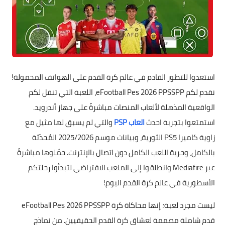
استعدوا للتطور القادم في عالم كرة القدم على الهواتف المحمولة!
نقدم لكم eFootball Pes 2026 PPSSPP، اللعبة التي تنقل لكم
الواقعية المذهلة لألعاب المنصات مباشرةً على جهاز أندرويد.
استمتعوا بتجربة احدث
العاب PSP
والتي لم يسبق لها مثيل مع
زاوية كاميرا PS5 الثورية، وبيانات موسم 2025/2026 المُحدّثة
بالكامل، وحرية اللعب الكامل دون اتصال بالإنترنت. حمّلوها مباشرةً
عبر Mediafire وانطلقوا إلى الملعب الافتراضي لتبدأوا رحلتكم
الأسطورية في عالم كرة القدم اليوم!
eFootball Pes 2026 PPSSPP ليست مجرد لعبة؛ إنها محاكاة كرة
قدم شاملة مصممة لعشاق كرة القدم الحقيقيين. من نماذج