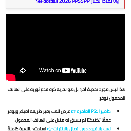
🤔 لماذا تختار eFootball 2026 PPSSPP؟
هذا ليس مجرد تحديث آخر؛ بل هو تجربة كرة قدم ثورية على الهاتف
المحمول توفر:
كاميرا PS5 الغامرة
👉
عرض للعب يغير طريقة لعبك، ويوفر
عمقًا تكتيكيًا لم يسبق له مثيل على الهاتف المحمول.
لعب بلا قيود دون اتصال بالإنترنت
👉
استمتع باللعبة كاملةً