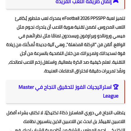
🎮 إتقان طريقة اللعب الفريدة
تتميز لعبة eFootball 2026 PPSSPP بمحرك لعب متطور يُكافئ
اللعب المدروس. تضمن تقنية هوية اللاعب أن يتحرك نجوم مثل
ميسي ورونالدو ويراوغون ويسددون تمامًا مثل نظرائهم في
الواقع. أتقن فن "الركلة المذهلة"، وهي آلية جديدة تُمكّنك من زيادة
قوة تسديداتك وتمريراتك من خلال التضحية بالسرعة من أجل
التقنية. تعلم كيفية صد الكرة بفعالية، واستغل زخم اللاعب لصالحك،
ونفّذ تمريرات دقيقة لاختراق الدفاعات العنيدة.
🏆 استراتيجيات الفوز لتحقيق النجاح في Master
League
يتطلب النجاح في دوري الماسترز ذكاءً تكتيكيًا. لا تكتفِ بشراء أفضل
اللاعبين تقييمًا، بل ابحث عن اللاعبين الذين يناسبون نظامك
التكتيكي. ادعم المواهب الشابة من أكاديمية الشباب لديك، فهي