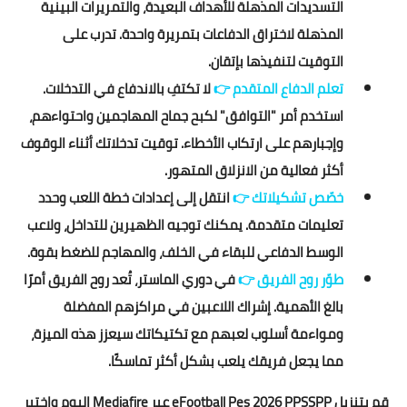
التسديدات المذهلة للأهداف البعيدة، والتمريرات البينية
المذهلة لاختراق الدفاعات بتمريرة واحدة. تدرب على
التوقيت لتنفيذها بإتقان.
تعلم الدفاع المتقدم
👉
لا تكتفِ بالاندفاع في التدخلات.
استخدم أمر "التوافق" لكبح جماح المهاجمين واحتواءهم،
وإجبارهم على ارتكاب الأخطاء. توقيت تدخلاتك أثناء الوقوف
أكثر فعالية من الانزلاق المتهور.
خصّص تشكيلاتك
👉
انتقل إلى إعدادات خطة اللعب وحدد
تعليمات متقدمة. يمكنك توجيه الظهيرين للتداخل، ولاعب
الوسط الدفاعي للبقاء في الخلف، والمهاجم للضغط بقوة.
طوّر روح الفريق
👉
في دوري الماستر، تُعد روح الفريق أمرًا
بالغ الأهمية. إشراك اللاعبين في مراكزهم المفضلة
ومواءمة أسلوب لعبهم مع تكتيكاتك سيعزز هذه الميزة،
مما يجعل فريقك يلعب بشكل أكثر تماسكًا.
قم بتنزيل eFootball Pes 2026 PPSSPP عبر Mediafire اليوم واختبر