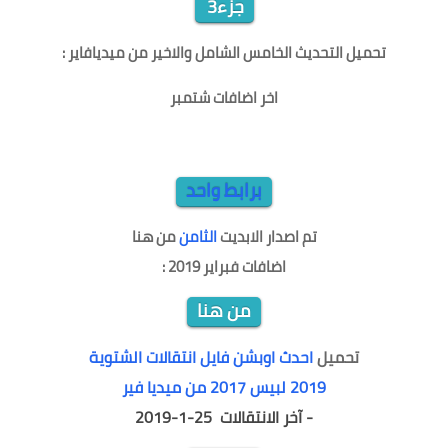
جزء3
تحميل
التحديث
الخامس الشامل والاخير
من ميديافاير :
اخر اضافات شتمبر
ابديت تحديث خامس باتش نيكست سيزون 2019 بيس 2017 PES 2017 Next Season Patch 2019 Update v5+
Fix
برابط واحد
تم
اصدار الابديت
الثامن
من هنا
اضافات فبراير 2019 :
من هنا
تحميل
احدث اوبشن فايل
انتقالات الشتوية
2019 لبيس 2017 من ميديا فير
- آخر الانتقالات
25-1-2019