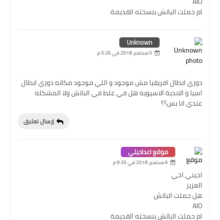
AIO
ام حملت الباتش بنسخته القديمة
Unknown
5 سبتمبر 2018 في 5:26 م
دوري ابطال افريقيا مش موجود و اللي موجود مكانه دوري ابطال
اسيا و الاندية الاسيويه هل في غلط في الباتش ولا المشكله
عندي انا بس؟؟
إرسال تعليق
موقع اعداديتي
6 سبتمبر 2018 في 9:35 م
اجبني اخي
العزيز
هل حملت الباتش
AIO
ام حملت الباتش بنسخته القديمة