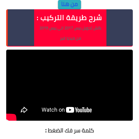
من هنا
شرح طريقة التركيب :
باتش تحويل بيس 2017 الى بيس 2019
من ميديا فير
:
كلمة سر فك الضغط