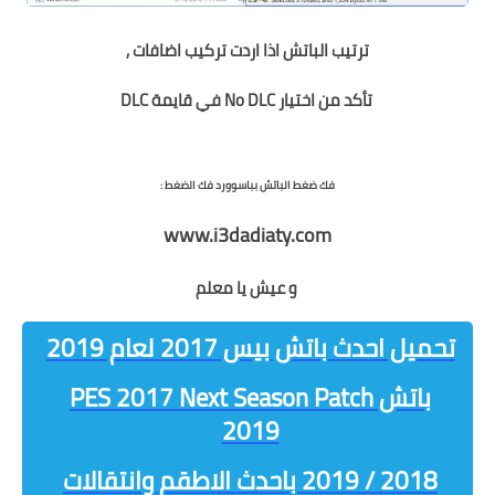
ترتيب الباتش اذا اردت تركيب اضافات ,
تأكد من اختيار No DLC في قايمة DLC
فك ضغط الباتش بباسوورد فك الضغط :
www.i3dadiaty.com
و عيش يا معلم
تحميل احدث باتش بيس 2017 لعام 2019
باتش PES 2017 Next Season Patch
2019
2018 / 2019 باحدث الاطقم وانتقالات