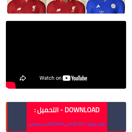
DOWNLOAD - التحميل :
باتش تحويل PES 2017 الى PES 2019 بحجم صغير