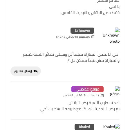
لقد تم التغيير
يا اخي
فقط حمل الباتش و الابديت الخامس
Unknown
6 سبتمبر 2018 في 12:13 م
اخي انا عندي المباراة مبتبدأش ويجيلي نصائح اللعبة كتييير
والمباراة مش بتبدأ ممكن حل ؟
إرسال تعليق
موقع اعداديتي
11 سبتمبر 2018 في 1:15 ص
اعد تسطيب اللعبة ركب الباتش
ثم ركب التحديثات و ركز مع طريقة التسطيب أخي
Khaled