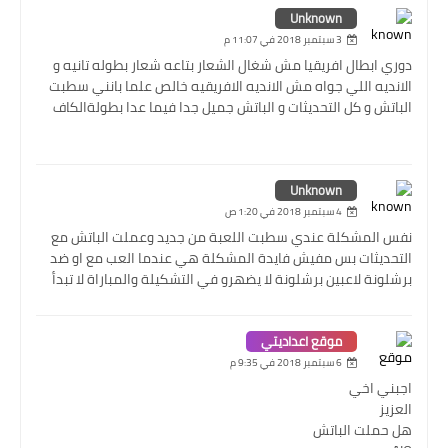
Unknown
3 سبتمبر 2018 في 11:07 م
دوري ابطال افريقيا مش شغال الشعار بتاعه شعار بطوله تانيه و
الانديه اللي جواه مش الانديه الافريقيه خالص علما بانني سطبت
الباتش و كل التحديثات و الباتش جميل جدا فيما عدا بطولةالكاف
Unknown
4 سبتمبر 2018 في 1:20 ص
نفس المشكلة عندي سطبت اللعبة من جديد وعملت الباتش مع
التحديثات بس مفيش فايدة المشكلة هي عندما العب مع او ضد
برشلونة لاعبين برشلونة لا يضهرو في التشكيلة والمباراة لا تبدأ
موقع اعداديتي
6 سبتمبر 2018 في 9:35 م
اجبني اخي
العزيز
هل حملت الباتش