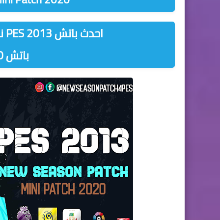
احدث باتش PES 2013 نيكست سيزون نسخة 2019/2020
باتش 2020 لبيس 2013