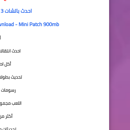
احدث باتشات PES 2013 موسم 2019/2020
load - Mini Patch 900mb
ا
احدث انتقالات ال
أكل اطقم ج
تحديث بطولات الد
رسومات جديد
اللعب مجموعات ES 2020 Mod
أكثر من 50 كرة جديدة وال
تحديثات جديد