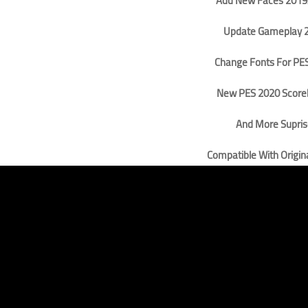
Add New Faces 2019
Update Gameplay 
Change Fonts For PE
New PES 2020 Score
And More Supris
Compatible With Origi