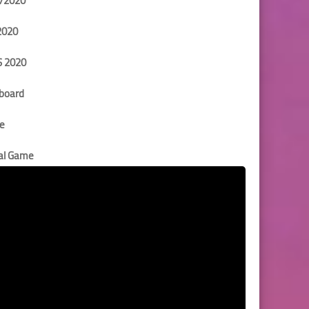
/2020
2020
S 2020
board
e
nal Game