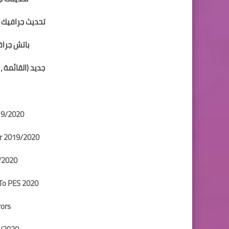
تحديث جرافيك كأ
باتش جرافيك بيس
جديد (القائمة ، شاشة tarts
19/2020
r 2019/2020
9/2020
To PES 2020
rors