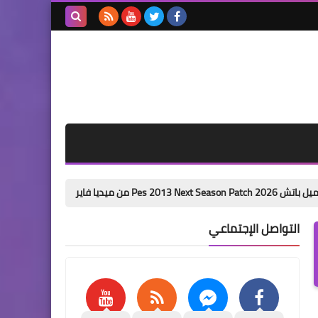
بحث هذه
المدونة
الإلكترونية
باتش تحويل بيس 6 الى بيس 2026 من ميديا فاير pes 6 next season patch 2026
التواصل الإجتماعي