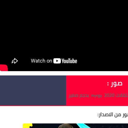
صور :
بحجم صغير
myegy
ر من الاصدار: