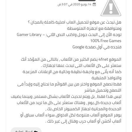
14 يونيو 2020 في 3:07 ص
هل تبحث عن موقع لتحميل العاب اصلية كاملة بالمجان ؟
ومتوافقة مع اجهزة المتوسطة
توجه الأن إلى البحث جوجل واكتب النص الآتي: Gamer Library –
100% Free Games
فتجده في أول صفحة Google
الموقع 4fnet يضم الكثير من الألعاب ، بالتالى من المؤكد أنك
ستعثر على كل الألعاب التى تبحث عنها لجهازك .
كما أنه يأتى مع واجهة نظيفة وخالية من الإعلانات المزعجة
والنوافذ المتبقية
فقط تصفح الموقع واختر من بين القوائم ما تحتاج إليه وإبدأ فى
التصفح وتحميل مباشر
ليس هذا فقط ، بل ويتم تحديث الألعاب بشكل مستمر، وبينما يضيف
ألعاب جديدة كل يوم ، وهناك ستعثر على كل ما تريد من الألعاب
الجديدة والمجانية لجهاز الكمبيوتر الخاص بك ،
يوفر الموقع ألعاب متنوعة لكل الاذواق سواء ألعاب سباق أو
ألعاب أكشن أو ألعاب حرب وقتال إلى غير ذلك .
إرسال تعليق