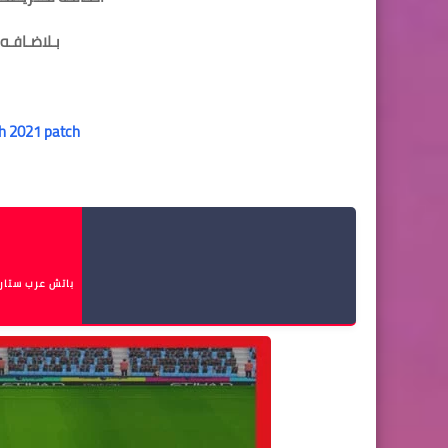
بـلاضـافـه 
pes 6 African and Egypt patch 2021 patch
1
باتش عرب ستارز 2021 بيس 6 انتقالات ال