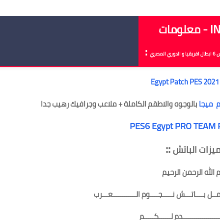
:
لمصري
Egypt Patch PES 2021 
م ميجا
بالوجوه والاطقم الكاملة + ملاعب وجرافيك رهيب جدا
PES6 Egypt PRO TEAM 
::
يزات الباتش
الله الرحمن الرحيم
ـل بــــاتـــش نـــــجــــوم الــــــــــــعـــرب
ــــــــــــــــــدم لــــــكـــــم