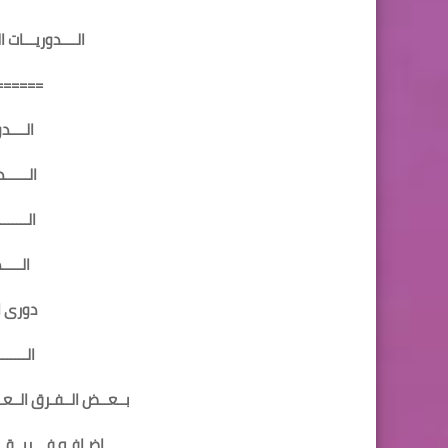
الــــدوريـــات ا
======
الــــد
الــــــ
الـــــ
الــــ
دورى ابـ
الـــــ
بــعــض الــفـرق الــعــ
اضـافـه فـــريــقــي