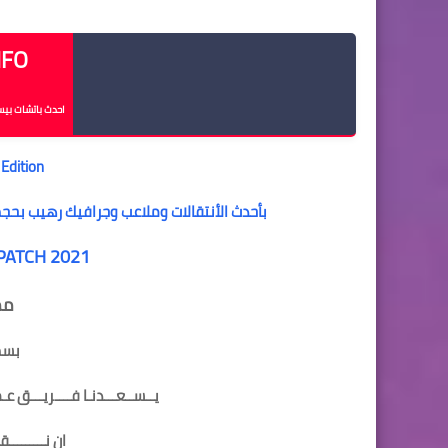
تحويل pes 2006 الى pes 2021 تحميل باتش 2021 لبيس 6
INFO - معلومات
احدث باتشات بيس 6 ابطال افريقيا و الدوري ا
Edition
بأحدث الأنتقالات وملاعب وجرافيك رهيب بحج
PATCH 2021
مم
بسم 
يــســعـــدنـا فــــريـــق عـمـ
ان نـــــــــقـ