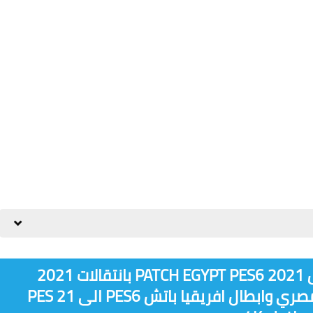
باتش تحويل لعبة بيس 6 الي بيس 2021 PATCH EGYPT PES6 بانتقالات 2021
اغسطسالصيفية باضافة الدوري المصري وابطال افريقيا باتش PES6 الى PES 21