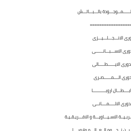
لــــــمــوجـــودة بالـــبـــاتـــش
=================
ورى الانـــجـــلـــيـــزى
دورى الاســـبـــانــــــى
ــدورى الايــــــطـــــالى
ـدورى الــــمــــــصـرى
ـــطـــال اروبـــــــــــا
ــدورى الالـــــمــــانــى
ربـيــة الاسـيـــاويـــة و الافـــريـقـيـة
ــن نــجـــوم الــعــالـــم واروبــــا