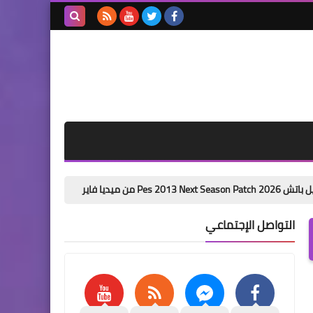
بحث هذه
المدونة
الإلكترونية
باتش تحويل بيس 6 الى بيس 2026 من ميديا فاير pes 6 next season patch 2026
التواصل الإجتماعي