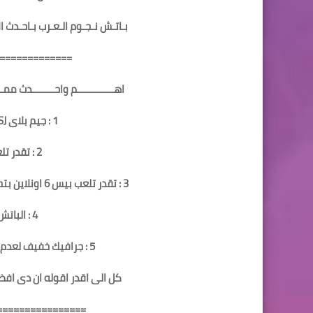
بـاتـش نـجـوم الـعـرب بـاحـدث الان
=============
اهـــــــــــــم واحــــــــدث ممــــ
1 : جيم بلاى PESJ اعلى جيم بلاى فى بيس 6
2 : تقدر تلعب بيس 6 نو باتش اونلاين
3 : تقدر تلعب بيس 6 اونلاين بتحديث موسم 2021 باخر انتقالات حتى تاريخ اليوم
4 : الباتش خفيف وسريع جدااااااااااا
5 : جرافيك خفيف لعدم خروج اللعبة وفى نفس الوقت معقول
كل الى اقدر اقوله ان دى اف
================