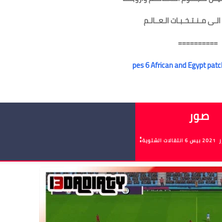
الـى مـنـتـخـبـات الـعــالـم
==========
pes 2006 to 202
صور
:
شتوية