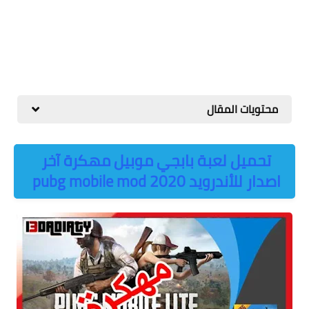
محتويات المقال
تحميل لعبة بابجي موبيل مهكرة آخر
اصدار للأندرويد pubg mobile mod 2020