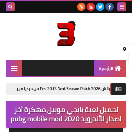
بحث هذه
المدونة
الإلكتروني
الرئيسية
بيس - PES
Pes 2013 Next Season Patch  من ميديا فاير
باتش تحويل بيس 6 الى بيس 2026 من مي
جراند - GTA
تحميل لعبة بابجي موبيل مهكرة آخر
باتشات PES
اصدار للأندرويد pubg mobile mod 2020
العاب PSP