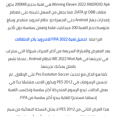
Winning Eleven 2022 ANDROID Apk هي لعبة بحجم 200MB بدون
ملفات OBB او DATA، مما يجعل من السهل تثبيته على معظم
إصدارات جهاز Android حتى الاجهزة ذو نظام اندرويد متقدم، ويبلغ
متوسط ​​حجم اللعبة 200 ميجابايت فقط وتعمل بسلاسة دون تأخير.
اقرا ايضا :
تحميل لعبة 2022 FIFA للاندرويد باخر الانتقالات
يعد المعرض والمباراة السريعة من أكثر الميزات شيوعًا التي سترغب
في تجربتها في WE 2022 Mod Apk لنظام Android ، عندما تشعر
بالملل يمكنك تجربتها.
كما هو الحال مع تحديث Pro Evolution Soccer على الإطلاق ، تم
تحسين الرسومات في PES 2012 ويكون اللاعب مشابهًا جدًا في
بعض الحالات. تبدو الرسوم المتحركة أكثر سلاسة وتكتسب اللعبة
إحساسًا مستديرًا للغاية يبدو أكثر سلاسة من FIFA.
هذا العرض الثاني من PES 2012 لا يمثل النسخة النهائية من سيم