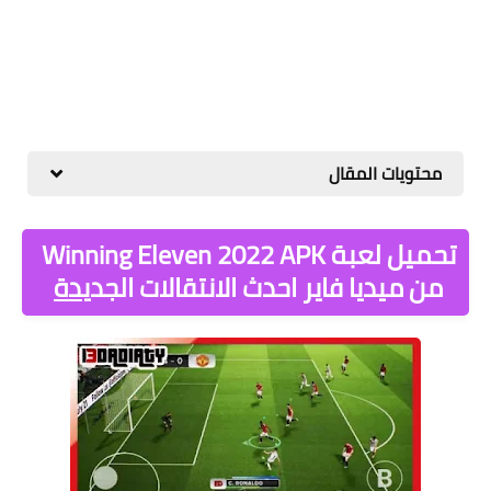
محتويات المقال
تحميل لعبة Winning Eleven 2022 APK
من ميديا فاير احدث الانتقالات الجدي
دة