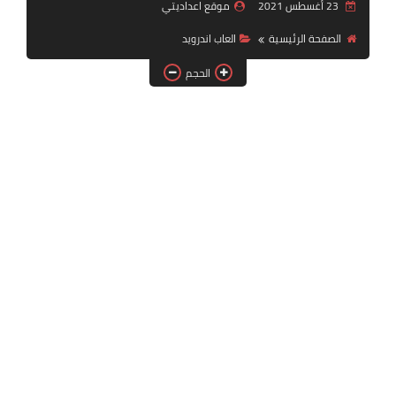
23 أغسطس 2021
موقع اعداديتي
بلايستيشن PS2
الصفحة الرئيسية
العاب اندرويد
الحجم