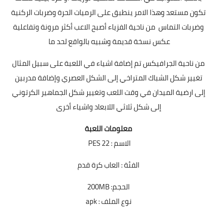
تكون مستعد وهذا الامر ينطبق على الرميات الحرة وضربات الركنية
وضربات التماس من ناحية الفزياء أصبح الاعب أكثر مرونة وتفاعلية
عكس نسخة قديمة وشبيه بالواقع لحد ما
من ناحية الجرافيكس تم إضافة اشياء في اللعبة على سبيل المثال
تغيير شكل الشباك المتراخي إلى الشكل العصري وإضافة مدربين
إلى ارضية الميدان في وقت اللعب وتغيير شكل الجماهير الكرتوني
إلى شكل ثلاثي اللابعاد واشياء أخرى
معلومات اللعبة
الاسم : PES 22
الفئة : العاب كرة قدم
الحجم: 200MB
نوع الملف : apk