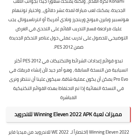
Konami لكرة القدم ، ولكنه يمنحك شعوراً جيداً بجوانب اللعب
الجديدة. يمكنك لعب مباراة لمدة عشر دقائق ، واختيار توتنهام
هوتسبير وبايرن ميونخ ورينجرز ونادي أمريكا أو انترناسيونال. يجب
عليك مراجعة قسم التدريب القائم على التحدي في العرض
التوضيحي للحصول على تدريب عملي حول عناصر التحكم الجديدة
ضمن PES 2012.
تبدو قوائم إعدادات الشرائط والتكتيكات في PES 2012 أكثر
انسيابية من النسخة السابقة ، وهو أمر جيد لأن إنشاء فريقك في
Pro Evo يمكن أن يكون عملية شاقة. سيكون علينا أن ننتظر ونرى
في النسخة النهائية إذا تم الاحتفاظ بهذه القوائم التكتيكية
المباشرة
مميزات
لعبة
Winning Eleven 2022 APK للاندرويد
Winning Eleven 2022 (اختصاراً لـ WE 2022 للاندرويد من ميديا فاير