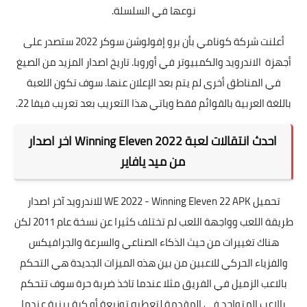
نوعها في السلسلة.
أعلنت شركة كونامي بأن برو إفولوشن سوكر 2022 ستصدر على
أجهزة الاندرويد والكمبيوتر في أوروبا. تاريخ اصدار المزيد من الصيغ
في المناطق أخرى لم يتم بعد الإعلان عنها. سوف تكون اللعبة
باللغة العربية بالقوائم فقط وياتي هذا التعريب بعد تعريب فيفا 22.
احدث انتقالات لعبة
Winning Eleven 2022 اخر اصدار
من ميد يافاير
تحميل WE 2022 - Winning Eleven 22 APK للاندرويد آخر اصدار
طريقة اللعب وواجهة اللعب لم تختلف كثيرا عن نسخة عام 2011 لكن
هناك تغييرات من حيث الذكاء الصناعي والسرعة والجرافيكس
والفزياء الحركي للاعبين من بين هذه الميزات الجديدة هي التحكم
بالاعب الزميل في الفريق مثلا عندما تاخذ ضربة حرة سوف تتحكم
بالاعب المتواجد في المقدمة لتعطيه توزيعة أو كرة بينية عندما