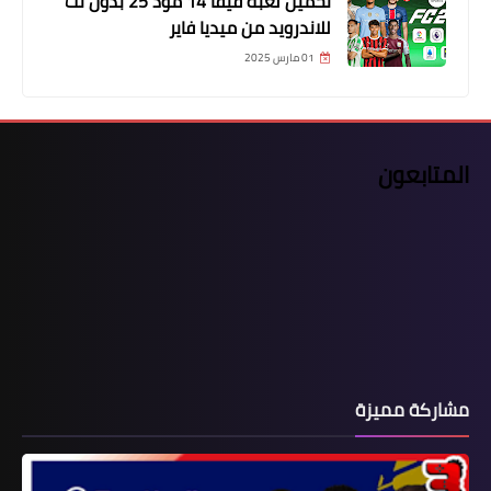
تحميل لعبة فيفا 14 مود 25 بدون نت
للاندرويد من ميديا فاير
01 مارس 2025
المتابعون
مشاركة مميزة