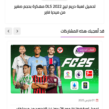
تحميل لعبة دريم ليج DLS 2022 مهكرة بحجم صغير
من ميديا فاير
قد تُعجبك هذه المشاركات
العاب اندرويد
01 مارس 2025
تحميل لعبة فيفا 14 مود 25 بدون نت للاندرويد من ميديا فاير