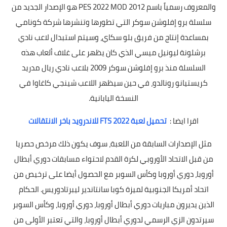
والمعروف رسمياً باسم PES 2022 MOD 2012 هو الإصدار الجديد من
سلسلة برو إفلوشن سوكر التي تطورها وتنشرها شركة كونامي
بمساعدة إنتاج من فريق بلو سكاي، وسيتم استبدال لاعب نادي
برشلونة ليونيل ميسي الذي كان يظهر على غلاف ألعاب هذه
السلسلة منذ برو إفلوشن سوكر 2009 بلاعب نادي ريال مدريد
كريستيانو رونالدو، في حين سيظهر اللاعب شينجي كاغاوا في
النسخة اليابانية.
اقرا ايضا :
تحميل لعبة FTS 2022 للاندرويد باخر الانتقالات
مثل الإصدارات السابقة من اللعبة، سوف يكون ذلك مرخص حصريا
من قبل الاتحاد الأوروبي لكرة القدم لاحتواء مسابقات دوري أبطال
أوروبا، دوري أوروبا وكأس السوبر مع الحصول أيضا على ترخيص من
اتحاد أمريكا الجنوبية لميزة كوبا سانتاندير ليبرتادوريس. الحكام
الذين يديرون مباريات دوري أبطال أوروبا، دوري أوروبا، وكأس السوبر
سيرتدون الزي الرسمي لدوري أبطال أوروبا، والتي تعتبر الأولى من