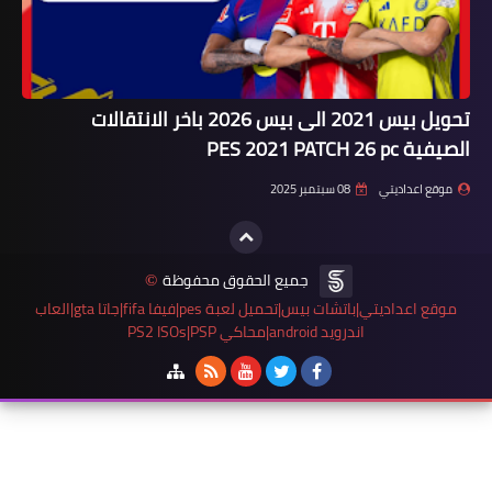
تحويل بيس 2021 الى بيس 2026 باخر الانتقالات
الصيفية PES 2021 PATCH 26 pc
موقع اعداديتي
08 سبتمبر 2025
جميع الحقوق محفوظة
©
موقع اعداديتي|باتشات بيس|تحميل لعبة pes|فيفا fifa|جاتا gta|العاب
اندرويد android|محاكي PS2 ISOs|PSP