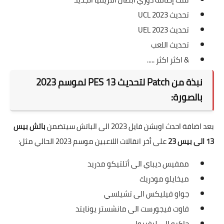
تحديث UCL 2023
تحديث UEL 2023
تحديث اللعب
& اكثر اكثر .....
نبذة من Patch لتحديث PES 13 لموسم 2023
بالصورة:
بعد اضافة احدث اوبشن فايل 2023 الى الباتش سيتضمن
باتش بيس
13 الى بيس 23
على أخر انقالات اللاعبين موسم 2023 الحالي مثل:
ممفيس ديباي الى أتلتيكو مدريد
ميخايلو مودريك
جواو فيليكس الى تشيلسي
فاوت فيجورست الى مانشستر يونايتد
جاكبو الى ليفربول