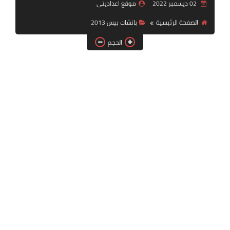
02 ديسمبر 2022
موقع اعداديتي
بلايستيشن PS2
الصفحة الرئيسية
باتشات بيس 2013
الحجم