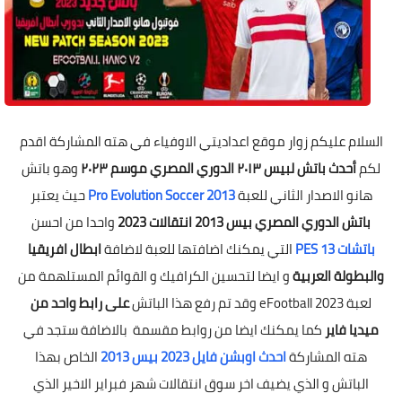
السلام عليكم زوار موقع اعداديتي الاوفياء في هته المشاركة اقدم
لكم
أحدث باتش لبيس ٢٠١٣ الدوري المصري موسم ٢٠٢٣
وهو باتش
هانو الاصدار الثاني للعبة
Pro Evolution Soccer 2013
حيث يعتبر
باتش الدوري المصري بيس 2013 انتقالات 2023
واحدا من احسن
باتشات PES 13
التي يمكنك اضافتها للعبة لاضافة
ابطال افريقيا
والبطولة العربية
و ايضا لتحسين الكرافيك و القوائم المستلهمة من
لعبة eFootball 2023 وقد تم رفع هذا الباتش
على رابط واحد من
ميديا فاير
كما يمكنك ايضا من روابط مقسمة بالاضافة ستجد في
هته المشاركة
احدث اوبشن فايل 2023 بيس 2013
الخاص بهذا
الباتش و الذي يضيف اخر سوق انتقالات شهر فبراير الاخير الذي