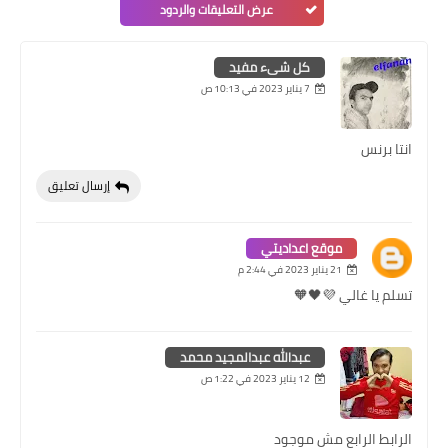
عرض التعليقات والردود
كل شىء مفيد
7 يناير 2023 في 10:13 ص
انتا برنس
إرسال تعليق
موقع اعداديتي
21 يناير 2023 في 2:44 م
تسلم يا غالي 💜🖤🧡
عبدالله عبدالمجيد محمد
12 يناير 2023 في 1:22 ص
الرابط الرابع مش موجود