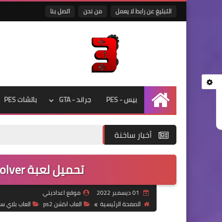
التبليغ عن رابط لا يعمل
من نحن
اتصل بنا
بيس - PES
جراند - GTA
باتشات PES
الرئيسية
أخبار ساخنة
تحميل لعبة Red Dead Revolver بلايستيشن 2
01 ديسمبر 2022
موقع اعداديتي
الصفحة الرئيسية
العاب اكشن ps2
العاب بلاي س