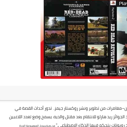
–مغامرات من تطوير ونشر روكستار جيمز. تدور أحداث القصة في
الجوائز ريد هارلو للانتقام بعد مقتل والديه. يسمح وضع تعدد اللاعبين
روبوتات يتحكم فيها الذكاء الاصطناعي."
من ويكيبيديا، الموسوعة الحرة