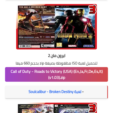
ايرون مان 2
لتحميل لعبة ISO مظغوطة بصيغة zip بحجم 660 ميغا
Call of Duty - Roads to Victory (USA) (En,Ja,Fr,De,Es,It)
(v1.03).zip
-
لعبة Soulcalibur - Broken Destiny