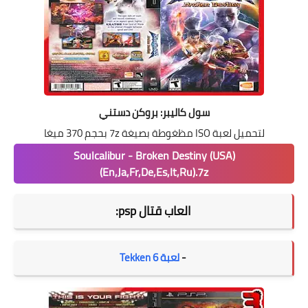
سول كاليبر: بروكن دستني
لتحميل لعبة ISO مظغوطة بصيغة 7z بحجم 370 ميغا
Soulcalibur - Broken Destiny (USA)
(En,Ja,Fr,De,Es,It,Ru).7z
العاب قتال psp:
-
لعبة Tekken 6