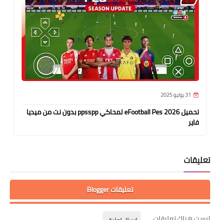
31 يوليو 2025
تحميل eFootball Pes 2026 لمحاكي ppsspp بدون نت من ميديا
فاير
تعليقات
تعليقات Blogger
ليست هناك تعليقات