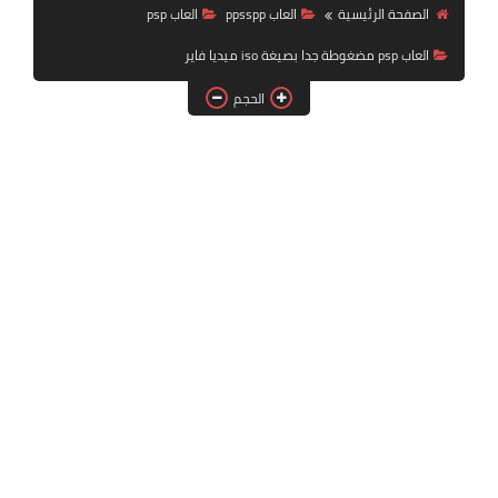
بلايستيشن PS2
الصفحة الرئيسية
العاب ppsspp
العاب psp
العاب psp مضغوطة جدا بصيغة iso ميديا فاير
الحجم