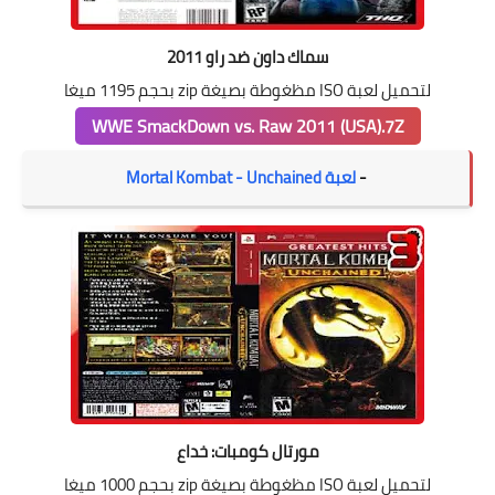
سماك داون ضد راو 2011
لتحميل لعبة ISO مظغوطة بصيغة zip بحجم 1195 ميغا
WWE SmackDown vs. Raw 2011 (USA).7Z
-
لعبة Mortal Kombat - Unchained
مورتال كومبات: خداع
لتحميل لعبة ISO مظغوطة بصيغة zip بحجم 1000 ميغا