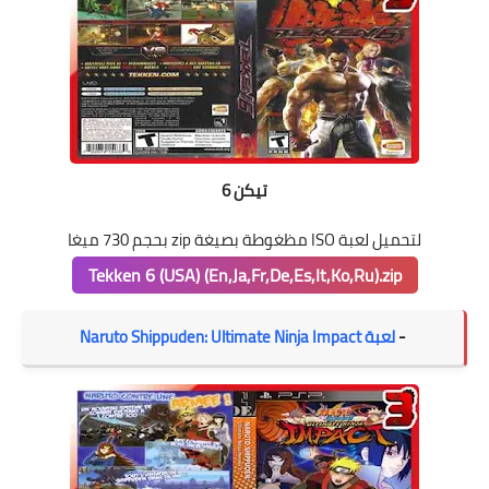
تيكن 6
لتحميل لعبة ISO مظغوطة بصيغة zip بحجم 730 ميغا
Tekken 6 (USA) (En,Ja,Fr,De,Es,It,Ko,Ru).zip
-
لعبة Naruto Shippuden: Ultimate Ninja Impact