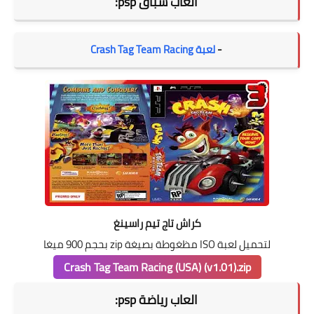
العاب سباق psp:
-
لعبة Crash Tag Team Racing
كراش تاج تيم راسينغ
لتحميل لعبة ISO مظغوطة بصيغة zip بحجم 900 ميغا
Crash Tag Team Racing (USA) (v1.01).zip
العاب رياضة psp: