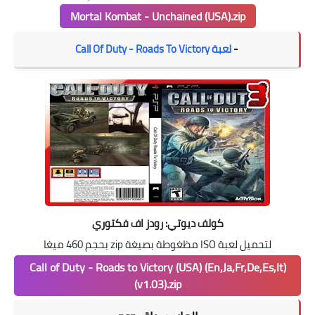
Mortal Kombat - Unchained (USA).zip
-
لعبة Call Of Duty - Roads To Victory
كولف ديوتي: رودز اف فكتوري
لتحميل لعبة ISO مظغوطة بصيغة zip بحجم 460 ميغا
Call of Duty - Roads to Victory (USA) (En,Ja,Fr,De,Es,It)
(v1.03).zip