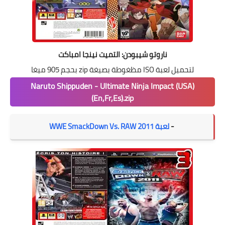
ناروتو شيبودن: التميت نينجا امباكت
لتحميل لعبة ISO مظغوطة بصيغة zip بحجم 905 ميغا
Naruto Shippuden - Ultimate Ninja Impact (USA)
(En,Fr,Es).zip
-
لعبة WWE SmackDown Vs. RAW 2011