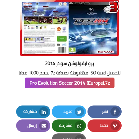
پرو ايڤولوشن سوكر 2014
لتحميل لعبة ISO مظغوطة بصيغة 7z بحجم 1000 ميغا
Pro Evolution Soccer 2014 (Europe).7z
نشر
تغريد
مشاركة
LinkedIn
Twitter
Facebook
حفظ
مشاركة
إرسال
Email
Whatsapp
Pinterest