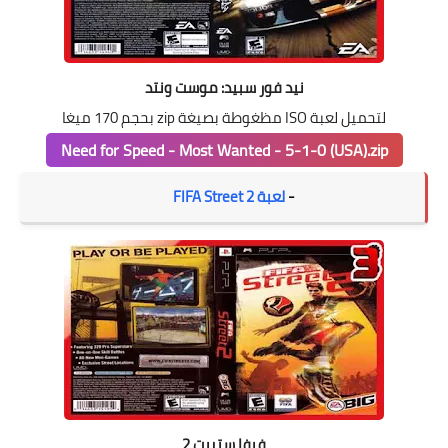
نيد فور سبيد: موست ونتد
لتحميل لعبة ISO مظغوطة بصيغة zip بحجم 170 ميغا
Need for Speed - Most Wanted - 5-1-0 (USA).zip
-
لعبة FIFA Street 2
فيفا ستريت 2