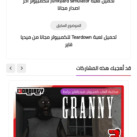
تحميل لعبة junkyard simulator للكمبيوتر اخر
اصدار مجانا
الموضوع السابق
تحميل لعبة Teardown للكمبيوتر مجانا من ميديا
فاير
قد تُعجبك هذه المشاركات
مكتبة العاب كمبيوتر ميديافاير برابط