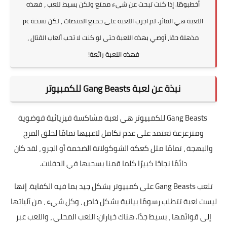
أخطبوطًا. إذا كنت تبحث عن شيء ممتع ولكن بسيط للعب ، فهذه
اللعبة هي الفائز. لم اجرب اللعبة على جميع المنصات ، لكن نسخة pc
مذهلة حقا، أوصي بهذه اللعبة حتى لو كنت لا تحب ألعاب القتال ،
فهذه اللعبة رائعة!
نبذة عن لعبة Gang Beasts للكمبيوتر
Gang Beasts للكمبيوتر هي لعبة مشاكسة فيزيائية فوضوية
ومتزعزعة تعتمد على عدم تكامل لاعبيها تمامًا لخلق المرح
والبهجة ، تمامًا مثل كعكة الشوكولاتة الضخمة أو الجرو ، لقد كان
دائمًا نجاحًا كبيرًا كلما قمنا بسحبها في الحفلات.
تلعب Gang Beasts على كمبيوتر بشكل جيد بما فيه الكفاية. إنها
ليست لعبة تتطلب رسومًا بيانية بشكل خاص ، وكل شيء ، من آلياتها
إلى قوائمها ، بسيط جدًا. هناك خياران: اللعب المحلي ، واللعب عبر