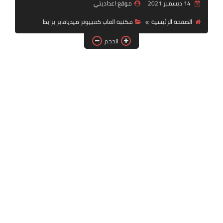
14 ديسمبر 2021
موقع اعداديتي
بلايستيشن PS2
الصفحة الرئيسية
مكتبة العاب كمبيوتر ميديافاير برابط
الحجم