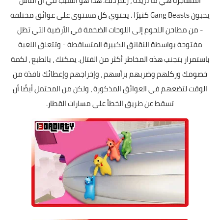
المشاجرة هي ما تريده ، رغم ذلك. هذا هو السبب في أن الناس
يحبون Gang Beasts كثيرًا . يحتوي كل مستوى على عوائق مختلفة
- من مطاحن اللحوم إلى اللوحات الضخمة في الأرضية التي تظل
مفتوحة بواسطة النقانق الكبيرة المتساقطة - وتتعلق اللعبة
باستمرار بتجنب هذه المخاطر أكثر من القتال. يمكنك ، بالطبع ، لكمة
خصومك وركلهم وضربهم برأسهم ، وإخراجهم وإعطائك نافذة من
الوقت لتضعهم في العوائق المذكورة ، ولكن من المحتمل أيضًا أن
تسقط عن طريق الخطأ على مسارات القطار.