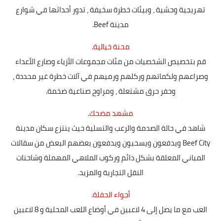
تهريجية وحشية ، وبيئات خطرة سخيفة ، تدور أحداثها في شوارع
مدينة Beef.
محنة خيالية.
قم بتخصيص الشخصيات من مئات مجموعات الأزياء وصارع الأعداء
وصراعهم ولكماتهم وركلهم ورميهم في آلات خطرة غير محددة ،
وحفر حرق مشتعلة ، ومراوح صناعية ضخمة.
مشهد مضحك.
شاهد في حالة الصدمة والرعب والتسلية حيث ينتزع سكان مدينة
Beef City ويدفعون ويسحبون ويدفعون بعضهم البعض من سقالات
المباني المعلقة بشكل دائم وركوب الملاهي المهملة وشاحنات
النقل التجارية والمزيد.
أجواء الحفلة.
العب مع ما يصل إلى 4 لاعبين في أوضاع اللعب المحلية و 8 لاعبين