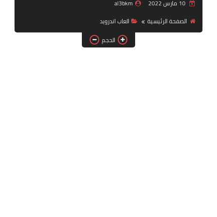
10 مارس 2022
al3bkm
بلايستيشن PS2
الصفحة الرئيسية
العاب اندرويد
الحجم