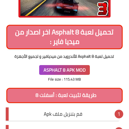
تحميل لعبة Asphalt 8 اخر اصدار من
ميديا فاير :
تحميل لعبة Asphalt 8 ‏للأندرويد من ميديافير و لجميع الأجهزة
ASPHALT 8 APK MOD
File size : 115.43 MB
طريقة تثبيت لعبة : أسفلت 8
قم بتنزيل ملف Apk