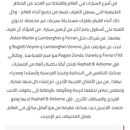
من أسرع السيارات في العالم والقيادة عبر العديد من المناظر
الطبيعية التي يسهل التعرف عليها من جميع أنحاء العالم - وكل
ذلك أثناء القيام بقفزات مستحيلة بسرعات غير محتملة. تحتوي
اللعبة على أسطول يضم أكثر من أربعين سيارة ، من المؤكد أن تعرف
بعضها ، من شركات مثل Ferrari و Lamborghini و Aston Martin.
ابحث عن موديلات مثل Lamborghini Veneno و Bugatti Veyron و
Ferrari FXX و Pagani Zonda. Variety هو اسم اللعبة هنا ، وبالتالي
فإن Asphalt 8: Airborne تفتخر أيضًا بكمية رائعة من المسارات.
يمكنك التنافس في البندقية وغينيا الفرنسية وأيسلندا وصحراء
نيفادا ، من بين الأماكن الغريبة الأخرى. تم إنشاء كل منها بعناية ،
وتتضمن عناصر تجعلها فريدة ومألوفة. بالإضافة إلى بطولات اللاعب
الفردي والسباقات الأخرى ، فإن Asphalt 8: Airborne لديها وضع
متعدد اللاعبين حيث يمكنك معرفة من هو أفضل سائق في العالم
بفضل التصنيفات عبر الإنترنت.