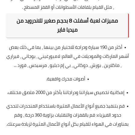
، مثل القيام بلفافات الأسطوانات أو القفز المسطح .
مميزات
لعبة أسفلت 8
بحجم صغير
للاندرويد من
ميديا فاير
• أكثر من 190 سيارة ودراجة للاختيار من بينها ، بما في ذلك بعض
أشهر الماركات والموديلات في العالم: لامبورغيني ، بوجاتي ، فيراري
، ماكلارين ، بورش ، دوكاتي ، بي إم دبليو ، مرسيدس ، فورد ...
• أصوات محرك واقعية.
• إمكانية تخصيص سياراتنا ودراجاتنا بأكثر من 2000 ملصق مختلف.
• قم بتنفيذ جميع أنواع الأعمال المثيرة باستخدام المنحدرات لتحدي
حدود الفيزياء: قم بالقفزات والتقلبات بزاوية 360 درجة ، وقم
بمناورات في الهواء للقيام بكل أنواع الأعمال المثيرة لزيادة سرعتك.