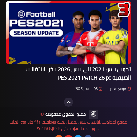
تحويل بيس 2021 الى بيس 2026 باخر الانتقالات
الصيفية PES 2021 PATCH 26 pc
موقع اعداديتي
08 سبتمبر 2025
جميع الحقوق محفوظة
©
موقع اعداديتي|باتشات بيس|تحميل لعبة pes|فيفا fifa|جاتا gta|العاب
اندرويد android|محاكي PS2 ISOs|PSP