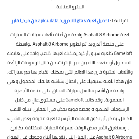
النيترو المثالية .
اقرا ايضا :
تحميل لعبة gta v للاندرويد apk + data من ميديا فاير
لعبة Asphalt 8 Airborne واحدة من أعنف ألعاب سباقات السيارات
على منصة أندرويد. تم تطوير Asphalt 8 Airborne بواسطة
Gameloft كلعبة سباق أركيد يمكنك لعبها كلاعب واحد على هاتفك
المحمول أو متعدد اللاعبين عبر الإنترنت. من خلال الرسومات الرائعة
والألعاب المثيرة خارج هذا العالم التي يمكنك القيام بها مع سياراتك ،
فإن هذه اللعبة ستبقيك على اتصال بشاشة هاتفك المحمول و هي
واحدة من أشهر سلاسل سيارات السباق على منصة الأجهزة
المحمولة ، وقد كانت Gameloft على مستوى عالٍ من خلال
الرسومات المتطورة وقصة قوية تجذب في المقابل انتباه اللاعب
الكامل. يمكن أن تكون الشاشة الرئيسية للعبة مخيفة بعض الشيء
، ويستغرق الأمر بعض الوقت لمعرفة الخيارات المختلفة. يكافئ
Asphalt 8 Airborne على الحيل التي تؤديها أثناء وجودك في الهواء