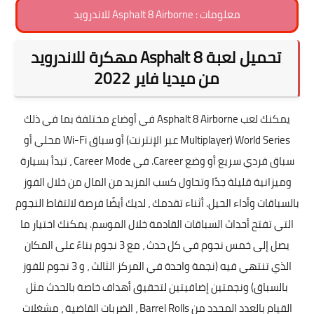
معلومات : Asphalt 8 Airborne ‏للاندرويد
تحميل لعبة Asphalt 8 مهكرة للاندرويد
من ميديا فاير 2022
يمكنك لعب Asphalt 8 Airborne في أوضاع مختلفة بما في ذلك
World Series (Multiplayer عبر الإنترنت) أو سباق Wi-Fi محلي أو
سباق فردي سريع أو وضع Career. في Career Mode ، تبدأ بسيارة
وميزانية قليلة جدًا وتحاول كسب المزيد من المال من خلال الفوز
بالسباقات وأداء الحيل. أثناء تقدمك ، لديك أيضًا فرصة لالتقاط النجوم
التي تفتح أحداث السباقات القادمة خلال الموسم. يمكنك اختيار ما
يصل إلى خمس نجوم في كل حدث ، مع 3 نجوم بناءً على المكان
الذي تنتهي فيه (نجمة واحدة في المركز الثالث ، و 3 نجوم للفوز
بالسباق) ونجمتين إضافيتين لتحقيق أهداف خاصة بالحدث مثل
القيام بالعدد المحدد من Barrel Rolls ، الضربات القاضية ، مشغلات